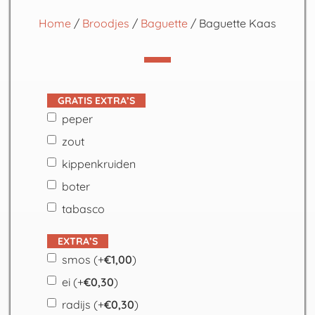
Home
/
Broodjes
/
Baguette
/ Baguette Kaas
GRATIS EXTRA’S
peper
zout
kippenkruiden
boter
tabasco
EXTRA’S
smos
(+
€
1,00
)
ei
(+
€
0,30
)
radijs
(+
€
0,30
)