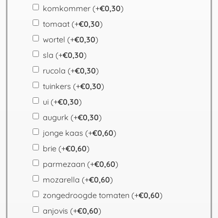
komkommer
(+
€
0,30
)
tomaat
(+
€
0,30
)
wortel
(+
€
0,30
)
sla
(+
€
0,30
)
rucola
(+
€
0,30
)
tuinkers
(+
€
0,30
)
ui
(+
€
0,30
)
augurk
(+
€
0,30
)
jonge kaas
(+
€
0,60
)
brie
(+
€
0,60
)
parmezaan
(+
€
0,60
)
mozarella
(+
€
0,60
)
zongedroogde tomaten
(+
€
0,60
)
anjovis
(+
€
0,60
)