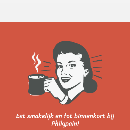
Eet smakelijk en tot binnenkort bij
Philypain!