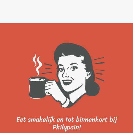
Eet smakelijk en tot binnenkort bij
Philypain!