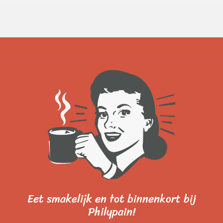
Eet smakelijk en tot binnenkort bij
Philypain!