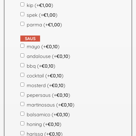
kip
(+
€
1,00
)
spek
(+
€
1,00
)
parma
(+
€
1,00
)
SAUS
mayo
(+
€
0,10
)
andalouse
(+
€
0,10
)
bbq
(+
€
0,10
)
cocktail
(+
€
0,10
)
mosterd
(+
€
0,10
)
pepersaus
(+
€
0,10
)
martinosaus
(+
€
0,10
)
balsamico
(+
€
0,10
)
honing
(+
€
0,10
)
harissa
(+
€
0,10
)