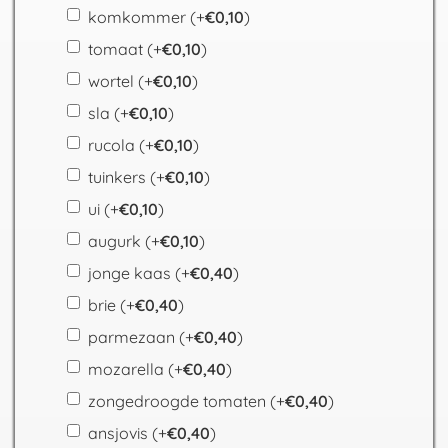
komkommer
(+
€
0,10
)
tomaat
(+
€
0,10
)
wortel
(+
€
0,10
)
sla
(+
€
0,10
)
rucola
(+
€
0,10
)
tuinkers
(+
€
0,10
)
ui
(+
€
0,10
)
augurk
(+
€
0,10
)
jonge kaas
(+
€
0,40
)
brie
(+
€
0,40
)
parmezaan
(+
€
0,40
)
mozarella
(+
€
0,40
)
zongedroogde tomaten
(+
€
0,40
)
ansjovis
(+
€
0,40
)