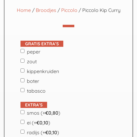
Home
/
Broodjes
/
Piccolo
/ Piccolo Kip Curry
GRATIS EXTRA’S
peper
zout
kippenkruiden
boter
tabasco
EXTRA’S
smos
(+
€
0,80
)
ei
(+
€
0,10
)
radijs
(+
€
0,10
)