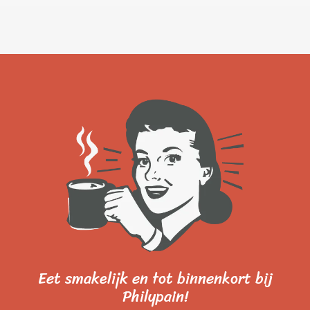
Eet smakelijk en tot binnenkort bij
Philypain!